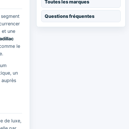
Toutes les marques
Questions fréquentes
n segment
currencer
 et une
adillac
, comme le
e.
mium
tique, un
l auprès
e de luxe,
elle par