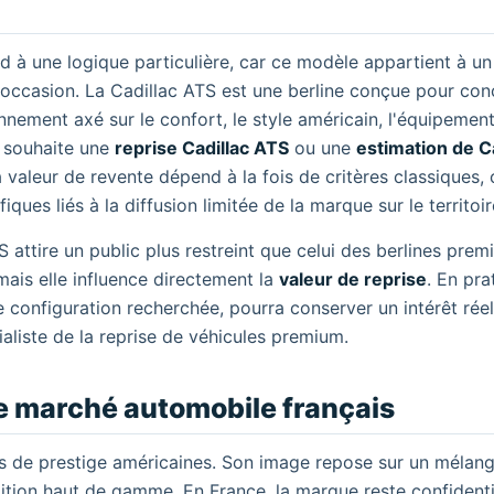
 à une logique particulière, car ce modèle appartient à u
'occasion. La Cadillac ATS est une berline conçue pour con
nement axé sur le confort, le style américain, l'équipement
i souhaite une
reprise Cadillac ATS
ou une
estimation de C
a valeur de revente dépend à la fois de critères classiques
iques liés à la diffusion limitée de la marque sur le territoir
TS attire un public plus restreint que celui des berlines pre
ais elle influence directement la
valeur de reprise
. En pra
ne configuration recherchée, pourra conserver un intérêt rée
aliste de la reprise de véhicules premium.
le marché automobile français
s de prestige américaines. Son image repose sur un mélang
dition haut de gamme. En France, la marque reste confidenti