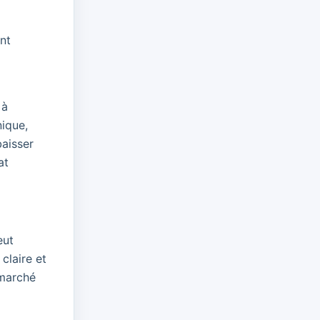
nt
 à
nique,
aisser
at
eut
claire et
 marché