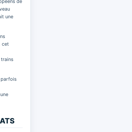
ropéens de
iveau
it une
ons
 cet
trains
 parfois
 une
c ATS