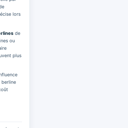
de
écise lors
rlines
de
ines ou
aire
uvent plus
influence
 berline
coût