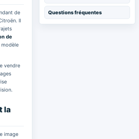
Questions fréquentes
endant de
troën. Il
rajets
on de
u modèle
de vendre
sages
ise
ision.
 la
ne image