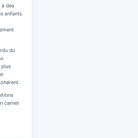
 à des
es enfants
gement
erdu du
so
 plus
er
cohérent.
itions
un carnet