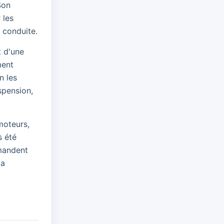
Son
 les
 conduite.
t d'une
ment
n les
spension,
moteurs,
s été
emandent
la