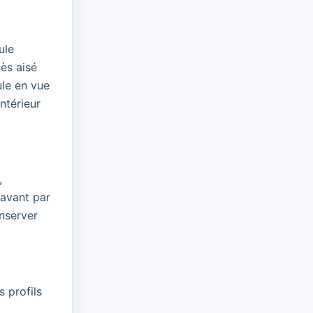
ule
ès aisé
ule en vue
intérieur
,
 avant par
nserver
 profils