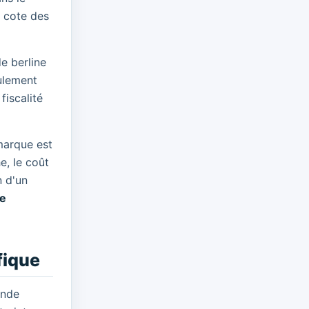
a cote des
e berline
ulement
fiscalité
marque est
e, le coût
n d'un
se
fique
ande