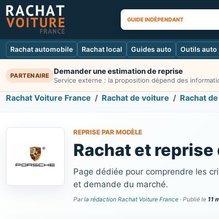
GUIDE INDÉPENDANT
Rachat automobile
Rachat local
Guides auto
Outils auto
Demander une estimation de reprise
PARTENAIRE
Service externe : la proposition dépend des informatio
Rachat Voiture France
Rachat de voiture
Rachat de
REPRISE PAR MODÈLE
Rachat et reprise
Page dédiée pour comprendre les cri
et demande du marché.
Par
la rédaction Rachat Voiture France
· Publié le
11 