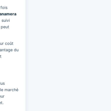
fois
Panamera
 suivi
 peut
ur coût
vantage du
t
lus
 le marché
eur
t.