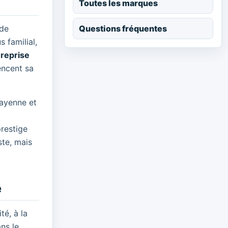
Toutes les marques
Questions fréquentes
 de
 familial,
 reprise
uencent sa
Cayenne et
restige
ste, mais
e
té, à la
ns le