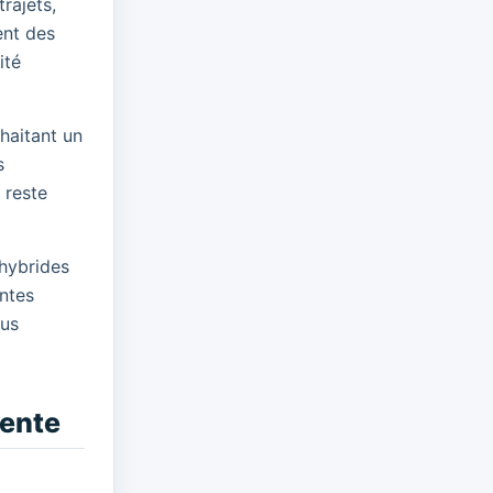
rajets,
ent des
ité
haitant un
s
 reste
 hybrides
entes
lus
vente