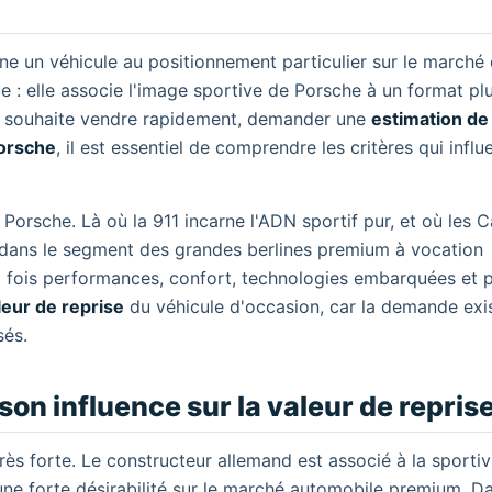
e un véhicule au positionnement particulier sur le marché
e : elle associe l'image sportive de Porsche à un format plus
 qui souhaite vendre rapidement, demander une
estimation de
Porsche
, il est essentiel de comprendre les critères qui infl
rsche. Là où la 911 incarne l'ADN sportif pur, et où les 
 dans le segment des grandes berlines premium à vocation
la fois performances, confort, technologies embarquées et p
leur de reprise
du véhicule d'occasion, car la demande exi
sés.
on influence sur la valeur de repris
s forte. Le constructeur allemand est associé à la sportivi
à une forte désirabilité sur le marché automobile premium. Da