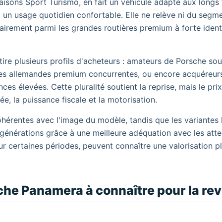
aisons Sport Turismo, en fait un véhicule adapté aux longs t
un usage quotidien confortable. Elle ne relève ni du segm
 clairement parmi les grandes routières premium à forte ident
tire plusieurs profils d'acheteurs : amateurs de Porsche sou
nes allemandes premium concurrentes, ou encore acquéreur
es élevées. Cette pluralité soutient la reprise, mais le prix
e, la puissance fiscale et la motorisation.
ohérentes avec l'image du modèle, tandis que les variantes
 générations grâce à une meilleure adéquation avec les att
ur certaines périodes, peuvent connaître une valorisation p
che Panamera à connaître pour la re