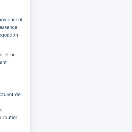
conviennent
 essence
équation
t et un
ment
ctuent de
té
 routier