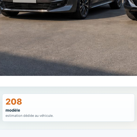
208
modèle
estimation dédiée au véhicule.