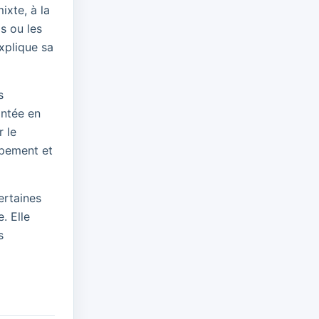
xte, à la
s ou les
explique sa
s
ontée en
r le
ipement et
ertaines
. Elle
s