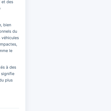
V
et des
e
, bien
onnels du
 véhicules
ompactes,
omme le
tés à des
signifie
du plus
n