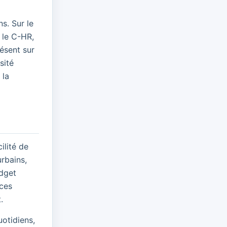
s. Sur le
 le C-HR,
ésent sur
sité
 la
ilité de
rbains,
udget
 ces
.
uotidiens,