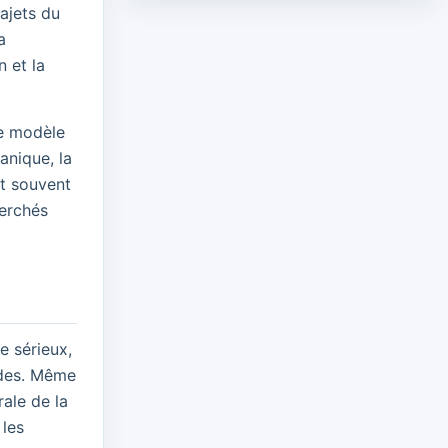
ajets du
a
n et la
 ce modèle
anique, la
nt souvent
herchés
e sérieux,
ides. Même
rale de la
 les