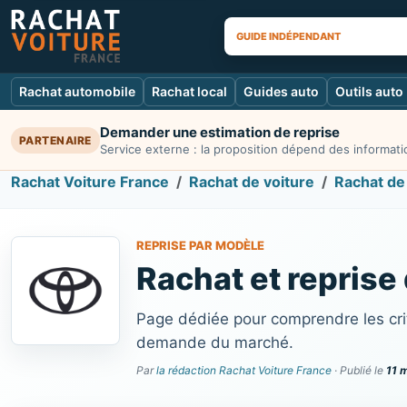
GUIDE INDÉPENDANT
Rachat automobile
Rachat local
Guides auto
Outils auto
Demander une estimation de reprise
PARTENAIRE
Service externe : la proposition dépend des informatio
Rachat Voiture France
Rachat de voiture
Rachat de
REPRISE PAR MODÈLE
Rachat et reprise
Page dédiée pour comprendre les crit
demande du marché.
Par
la rédaction Rachat Voiture France
· Publié le
11 