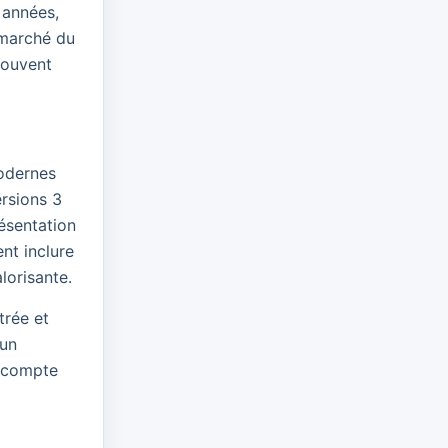
 années,
e marché du
souvent
modernes
ersions 3
résentation
nt inclure
lorisante.
trée et
 un
i compte