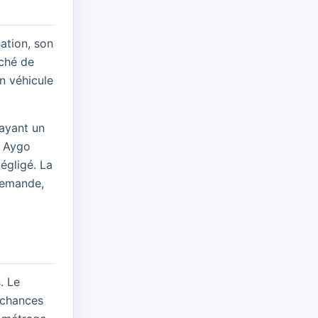
sation, son
rché de
n véhicule
 ayant un
e Aygo
égligé. La
 demande,
. Le
e chances