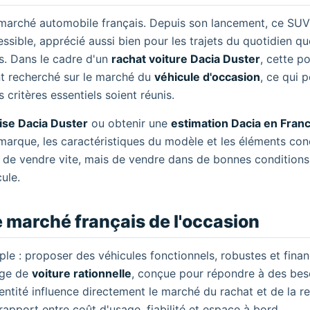
 marché automobile français. Depuis son lancement, ce SUV
sible, apprécié aussi bien pour les trajets du quotidien qu
s. Dans le cadre d'un
rachat voiture Dacia Duster
, cette p
ent recherché sur le marché du
véhicule d'occasion
, ce qui 
s critères essentiels soient réunis.
ise Dacia Duster
ou obtenir une
estimation Dacia en Fran
 marque, les caractéristiques du modèle et les éléments con
ent de vendre vite, mais de vendre dans de bonnes condition
ule.
e marché français de l'occasion
ple : proposer des véhicules fonctionnels, robustes et fina
age de
voiture rationnelle
, conçue pour répondre à des bes
entité influence directement le marché du rachat et de la re
 rapport entre coût d'usage, fiabilité et espace à bord.