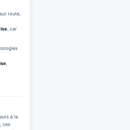
sur route,
rise
, car
nologies
ise
,
eurs à la
, ces