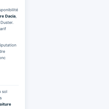
ponibilité
ure Dacia
,
 Duster.
arif
réputation
dre
onc
u sol
s
oiture