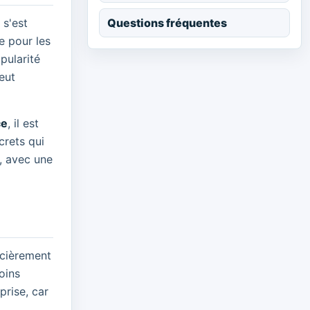
Questions fréquentes
 s'est
e pour les
opularité
peut
ce
, il est
crets qui
s, avec une
ncièrement
oins
prise, car