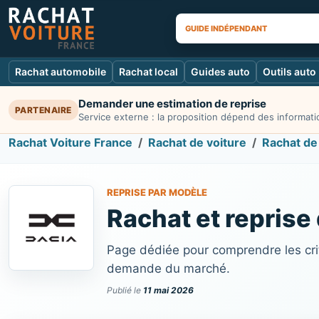
GUIDE INDÉPENDANT
Rachat automobile
Rachat local
Guides auto
Outils auto
Demander une estimation de reprise
PARTENAIRE
Service externe : la proposition dépend des informatio
Rachat Voiture France
Rachat de voiture
Rachat de
REPRISE PAR MODÈLE
Rachat et reprise
Page dédiée pour comprendre les crit
demande du marché.
Publié le
11 mai 2026