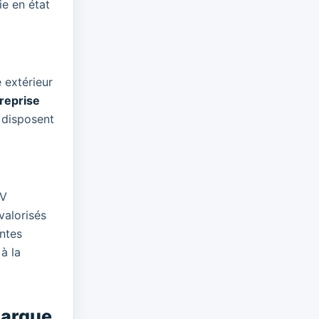
ie en état
 extérieur
reprise
 disposent
UV
valorisés
entes
à la
marque