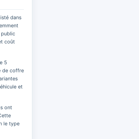
isté dans
écemment
 public
et coût
te 5
e de coffre
ariantes
éhicule et
cs ont
Cette
n le type