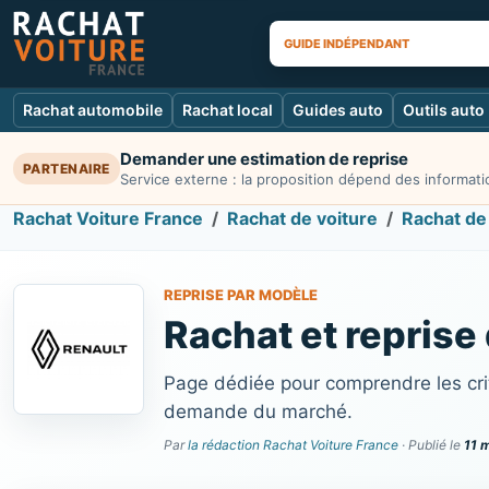
GUIDE INDÉPENDANT
Rachat automobile
Rachat local
Guides auto
Outils auto
Demander une estimation de reprise
PARTENAIRE
Service externe : la proposition dépend des informatio
Rachat Voiture France
Rachat de voiture
Rachat de
REPRISE PAR MODÈLE
Rachat et reprise
Page dédiée pour comprendre les crit
demande du marché.
Par
la rédaction Rachat Voiture France
· Publié le
11 