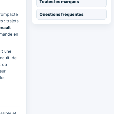
Toutes les marques
Questions fréquentes
 Compacte
 : trajets
enault
demande en
it une
nault, de
t de
eur
lus
ssible et