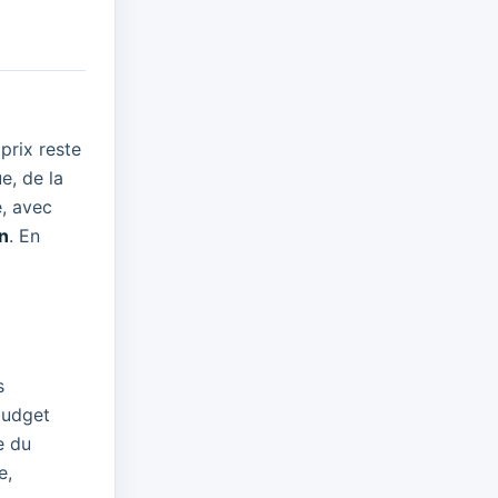
prix reste
e, de la
e, avec
on
. En
s
budget
e du
e,