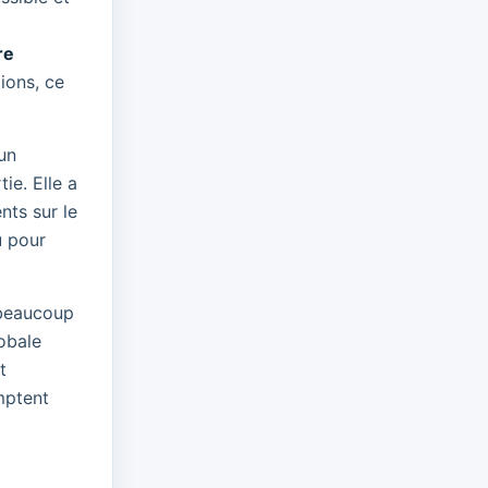
re
ions, ce
un
ie. Elle a
nts sur le
u pour
r beaucoup
lobale
t
mptent