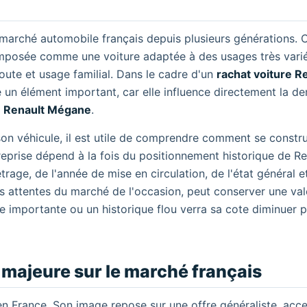
 marché automobile français depuis plusieurs générations.
 imposée comme une voiture adaptée à des usages très variés
oute et usage familial. Dans le cadre d'un
rachat voiture R
e un élément important, car elle influence directement la 
e Renault Mégane
.
on véhicule, il est utile de comprendre comment se constru
 reprise dépend à la fois du positionnement historique de Re
rage, de l'année de mise en circulation, de l'état général e
es attentes du marché de l'occasion, peut conserver une val
e importante ou un historique flou verra sa cote diminuer p
 majeure sur le marché français
en France. Son image repose sur une offre généraliste, acce