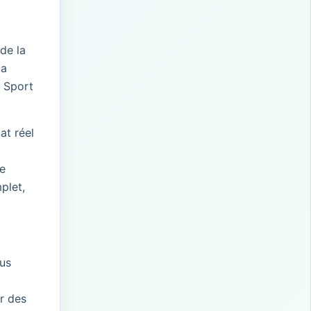
de la
la
r Sport
at réel
e
mplet,
lus
r des