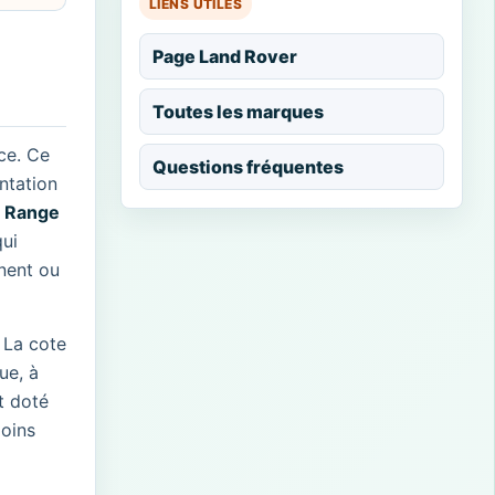
LIENS UTILES
Page Land Rover
Toutes les marques
ce. Ce
Questions fréquentes
ntation
e Range
qui
nnent ou
 La cote
ue, à
t doté
moins