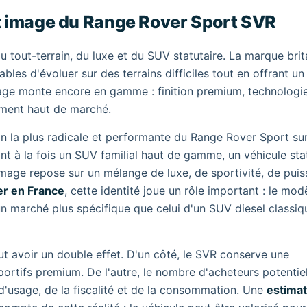
t image du Range Rover Sport SVR
u tout-terrain, du luxe et du SUV statutaire. La marque bri
bles d'évoluer sur des terrains difficiles tout en offrant un
age monte encore en gamme : finition premium, technologi
ement haut de marché.
on la plus radicale et performante du Range Rover Sport su
ant à la fois un SUV familial haut de gamme, un véhicule sta
mage repose sur un mélange de luxe, de sportivité, de pui
er en France
, cette identité joue un rôle important : le mod
 un marché plus spécifique que celui d'un SUV diesel classi
ut avoir un double effet. D'un côté, le SVR conserve une
ortifs premium. De l'autre, le nombre d'acheteurs potentiel
 d'usage, de la fiscalité et de la consommation. Une
estimat