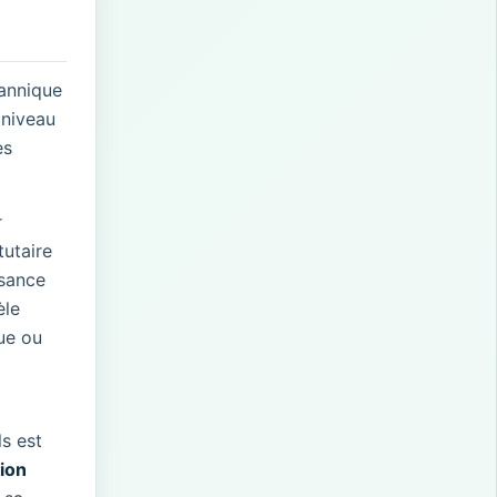
tannique
 niveau
es
r
tutaire
ssance
èle
que ou
s est
ion