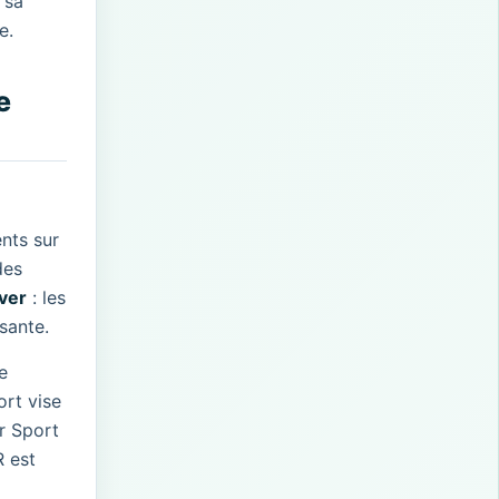
 sa
e.
e
nts sur
des
ver
: les
sante.
e
ort vise
r Sport
R est