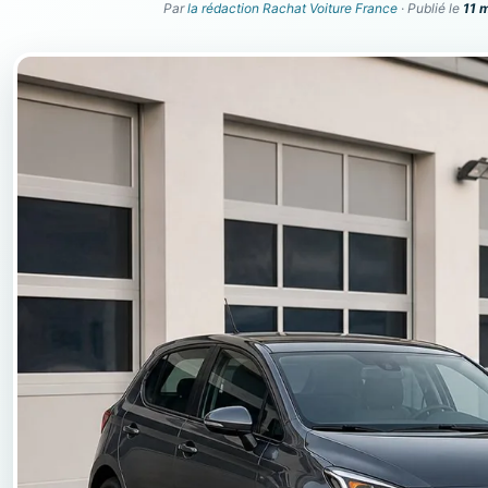
Par
la rédaction Rachat Voiture France
· Publié le
11 