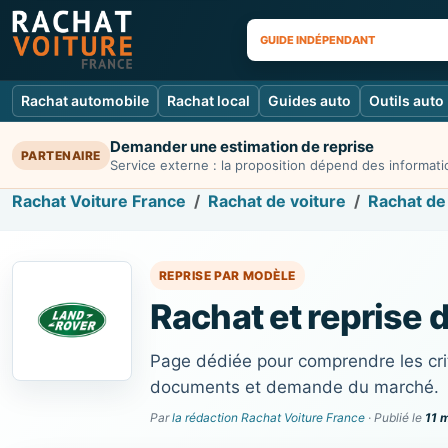
GUIDE INDÉPENDANT
Rachat automobile
Rachat local
Guides auto
Outils auto
Demander une estimation de reprise
PARTENAIRE
Service externe : la proposition dépend des informatio
Rachat Voiture France
Rachat de voiture
Rachat de
REPRISE PAR MODÈLE
Rachat et reprise 
Page dédiée pour comprendre les crit
documents et demande du marché.
Par
la rédaction Rachat Voiture France
· Publié le
11 