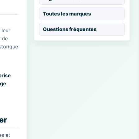
Toutes les marques
Questions fréquentes
 leur
s de
storique
prise
nge
er
es et