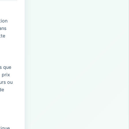
tion
ans
tte
és que
 prix
urs ou
de
ique,