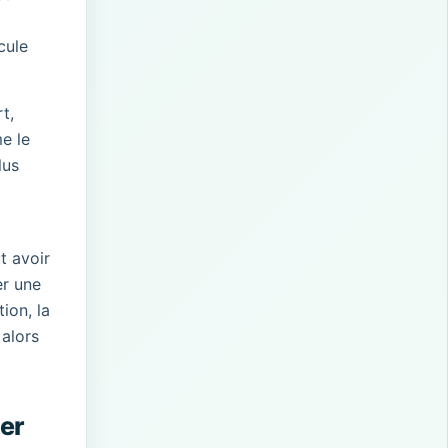
cule
t,
me le
lus
t avoir
er une
ion, la
 alors
ver