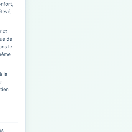
nfort,
élevé,
rict
que de
ans le
 même
à la
e
tien
es