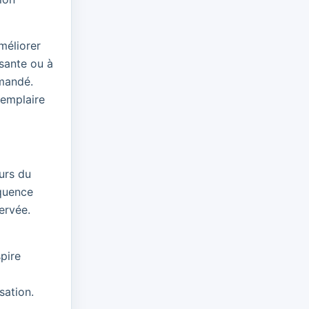
méliorer
ssante ou à
emandé.
xemplaire
urs du
équence
ervée.
pire
sation.