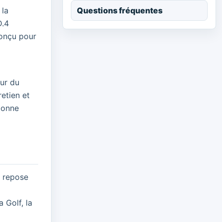
Questions fréquentes
 la
D.4
conçu pour
eur du
retien et
bonne
e repose
 Golf, la