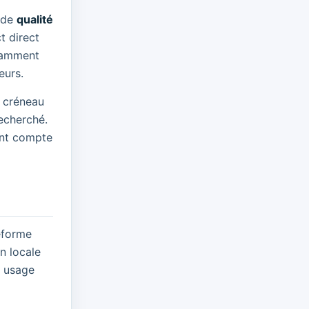
e de
qualité
t direct
otamment
eurs.
e créneau
echerché.
nent compte
teforme
n locale
n usage