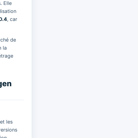
. Elle
lisation
D.4
, car
rché de
n la
étrage
agen
et les
versions
ion